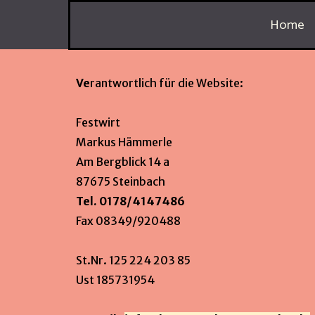
Direkt zum Seiteninhalt
Home
Ve
rantwortlich für die Website:
Festwirt
Markus Hämmerle
Am Bergblick 14 a
87675 Steinbach
Tel. 0178/4147486
Fax 08349/920488
St.Nr. 125 224 203 85
Ust 185731954