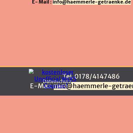
E- Mail :
info@haemmerle-getraenke.de
Tel. 0178/4147486
Datenschutz
E-Mail:
info@haemmerle-getrae
Zurück zum Seiteninhalt